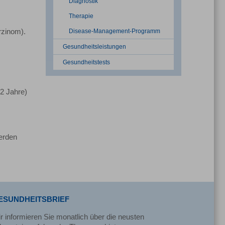
Diagnostik
Therapie
Disease-Management-Programm
rzinom).
Gesundheitsleistungen
Gesundheitstests
 2 Jahre)
rden
ESUNDHEITSBRIEF
r informieren Sie monatlich über die neusten