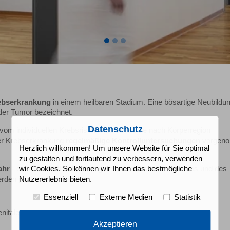
ebserkrankung
in einem heilbaren Stadium. Eine bösartige Neubildu
der Tumor bezeichnet.
Datenschutz
vom individuellen Krebsrisiko – auftreten. Je nach Körperregion
er Krebserkrankung
regelmäßige Kontrolluntersuchungen
vorgen
Herzlich willkommen! Um unsere Website für Sie optimal
zu gestalten und fortlaufend zu verbessern, verwenden
ahr
- dient der
Früherkennung
des kolorektalen Karzinoms und des
wir Cookies. So können wir Ihnen das bestmögliche
den jährlich durchgeführt:
Nutzererlebnis bieten.
Essenziell
Externe Medien
Statistik
nitales
Akzeptieren