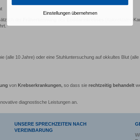
ut
Einstellungen übernehmen
sätzlich der
Früherkennung
des
Enddarmkrebses
(Kolorektales-Ka
rt.
 (alle 10 Jahre) oder eine Stuhluntersuchung auf okkultes Blut (alle
nung
von
Krebse
rkrankungen
,
so dass sie
rechtzeitig behandelt
we
nnovative diagnostische Leistungen an.
UNSERE SPRECHZEITEN NACH
G
VEREINBARUNG
Wi