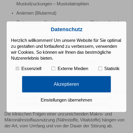
Muskelzuckungen – Muskelatrophien
Anämien (Blutarmut)
Osteoporose, Knochenerweichungen (Osteomalazie),
Knochendeformierungen
Datenschutz
Hautveränderungen sowie -erkrankungen, raue und
Herzlich willkommen! Um unsere Website für Sie optimal
juckende Haut
zu gestalten und fortlaufend zu verbessern, verwenden
wir Cookies. So können wir Ihnen das bestmögliche
Durchfall und Appetitlosigkeit
Nutzererlebnis bieten.
Verstärkte Verhornung der Oberfläche des
Organgewebes
Essenziell
Externe Medien
Statistik
Störungen der Blutgerinnung
Akzeptieren
Erkrankung der Nerven mit Auswirkung auf die
betroffenen Organe, wie Kribbeln und Taubheitsgefühl der
Extremitäten, Herzrhythmusstörungen, Hypertonie
Einstellungen übernehmen
(Bluthochdruck), Störungen im Verdauungstrakt
Die klinischen Folgen einer unzureichenden Makro- und
Mikronährstoffausnutzung (Nährstoffe, Vitalstoffe) hängen von
der Art, vom Umfang und von der Dauer der Störung ab.