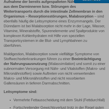
Aufnahme der bereits aufgespalteten Nähr- und Vitalstoffe
aus dem Darminneren bzw. Störungen des
Weitertransports durch die intestinale Zellmembran in den
Organismus – Resorptionsstörungen, Malabsorption
– sind
ebenfalls häufig die Leitsymptome eines Enzymmangels. Der
Dünndarm ist bei Malabsorption nicht mehr in der Lage, Wasser,
Vitamine, Mineralstoffe, Spurenelemente und Spaltprodukte von
komplexen Kohlenhydraten mit Hilfe von speziellen
Transportsystemen in die Blut- und Lymphbahnen zu
überführen.
Maldigestion, Malabsorption sowie vielfältige Symptome von
Stoffwechselerkrankungen führen zu einer
Beeinträchtigung
der Nahrungsausnutzung
(Malassimilation) und somit zu einer
subnormalen Versorgung mit Nähr- und Vitalstoffen (Makro- und
Mikronährstoffen) sowie Auftreten von nicht verwertenden
Makro- und Mikronährstoffen und nicht resorbierten
Gallensäuren in tieferen Darmabschnitten.
Leitsymptome sind:
Vermehrte Fettausscheidung mit dem Stuhl (Fettdurchfall)
Fortschreitender Gewichtsverlust trotz in der Regel guten