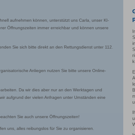
chnell aufnehmen können, unterstützt uns Carla, unser KI-
serer Öffnungszeiten immer erreichbar und können unsere
I
S
i
enden Sie sich bitte direkt an den Rettungsdienst unter 112.
S
r
k
nisatorische Anliegen nutzen Sie bitte unsere Online-
E
A
l
bearbeiten. Da wir dies aber nur an den Werktagen und
B
m
wir aufgrund der vielen Anfragen unter Umständen eine
u
I
 beachten Sie auch unsere Öffnungszeiten!
u
W
en uns, alles reibungslos für Sie zu organisieren.