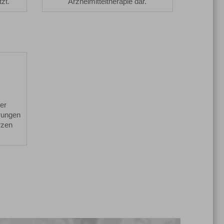
zt.
Arzneimitteltherapie dar.
herapie
er
rungen
rzen