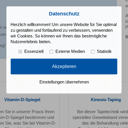
I
a
Datenschutz
A
I
Herzlich willkommen! Um unsere Website für Sie optimal
on auf der Homepage – dort können Sie Ihr Anliegen ganz
P
zu gestalten und fortlaufend zu verbessern, verwenden
rum.
wir Cookies. So können wir Ihnen das bestmögliche
I
Nutzererlebnis bieten.
ung!
Essenziell
Externe Medien
Statistik
Akzeptieren
Einstellungen übernehmen
Vitamin-D-Spiegel
Kinesio-Taping
n Sie in unserer Praxis Ihren
Bei dieser Tapetechnik wird
min-D-Spiegel bestimmen und
spezielles Gewebeband verw
en Sie, was Sie bei Vitamin-D-
das die Behandlung viele