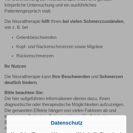
körperliche Untersuchung und ein ausführliches
Patientengespräch statt.
Die Neuraltherapie
hilft
Ihnen
bei vielen Schmerzzuständen
,
wie z. B. bei
Gelenkbeschwerden
Kopf- und Nackenschmerzen sowie Migräne
Rückenschmerzen
Ihr Nutzen
Die Neuraltherapie kann
Ihre Beschwerden
und
Schmerzen
deutlich lindern
.
Bitte beachten Sie:
Die hier aufgeführten Informationen dienen dazu, Ihnen
diagnostische oder therapeutische Möglichkeiten aufzuzeigen.
Die genannten Effekte hängen von vielen Faktoren ab und
können von Patient zu Patient variieren. Ein Erfolg der
Behandlung kann nicht versprochen werden. Dies ist bei allen
Datenschutz
medizinischen Behandlungen so, unabhängig, ob diese eine