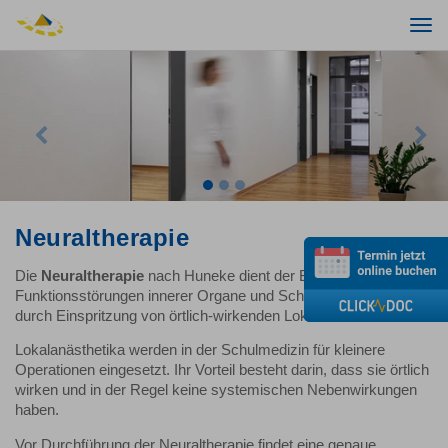
Togg
navi
Previous
Nex
Neuraltherapie
Die
Neuraltherapie
nach Huneke dient der Behandlung von
Funktionsstörungen innerer Organe und Schmerzzuständen
durch Einspritzung von örtlich-wirkenden Lokalanästhetika.
Lokalanästhetika werden in der Schulmedizin für kleinere
Operationen eingesetzt. Ihr Vorteil besteht darin, dass sie örtlich
wirken und in der Regel keine systemischen Nebenwirkungen
haben.
Vor Durchführung der Neuraltherapie findet eine genaue