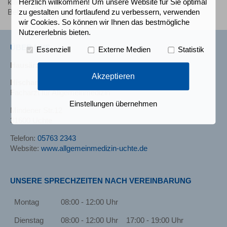
Herzlich willkommen! Um unsere Website für Sie optimal
klassische schulmedizinische oder eine naturheilkundliche
zu gestalten und fortlaufend zu verbessern, verwenden
Behandlung ist.
wir Cookies. So können wir Ihnen das bestmögliche
Nutzererlebnis bieten.
ÜBER UNS
Essenziell
Externe Medien
Statistik
Hausärztliche Praxis
Akzeptieren
Hischam El-Sobhi
Facharzt für Allgemeinmedizin
Einstellungen übernehmen
Mindener Str.12
31600 Uchte
Telefon:
05763 2343
Website:
www.allgemeinmedizin-uchte.de
UNSERE SPRECHZEITEN NACH VEREINBARUNG
Montag
08:00 - 12:00 Uhr
Dienstag
08:00 - 12:00 Uhr
17:00 - 19:00 Uhr